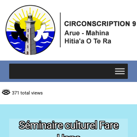
Passer
au
contenu
371 total views
Séminaire culturel Fare